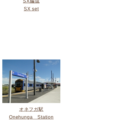
SX編成
SX set
オネフガ駅
Onehunga Station