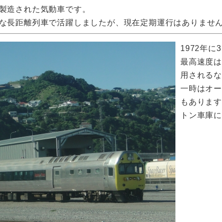
製造された気動車です。
な長距離列車で活躍しましたが、現在定期運行はありませ
1972年
最高速度は
用される
一時はオ
もありま
トン車庫