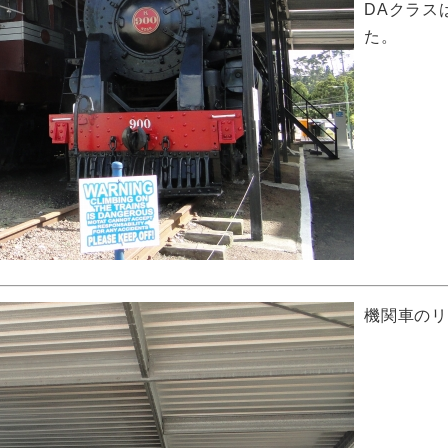
DAクラス
た。
機関車の