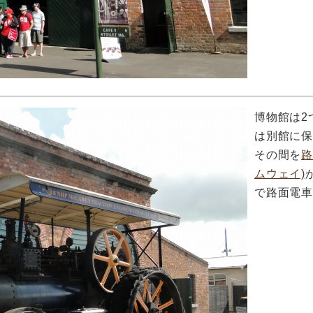
博物館は2
は別館に
その間を
路
ムウェイ)
で路面電