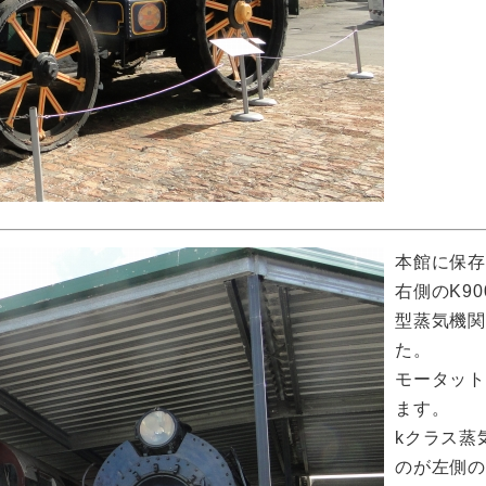
本館に保
右側のK9
型蒸気機関
た。
モータット
ます。
kクラス蒸
のが左側の