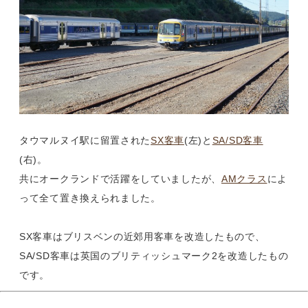
タウマルヌイ駅に留置された
SX客車
(左)と
SA/SD客車
(右)。
共にオークランドで活躍をしていましたが、
AMクラス
によ
って全て置き換えられました。
SX客車はブリスベンの近郊用客車を改造したもので、
SA/SD客車は英国のブリティッシュマーク2を改造したもの
です。