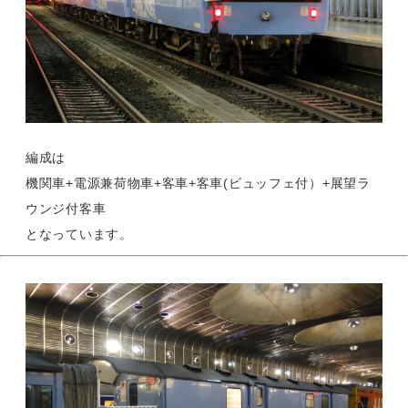
編成は
機関車+電源兼荷物車+客車+客車(ビュッフェ付）+展望ラ
ウンジ付客車
となっています。