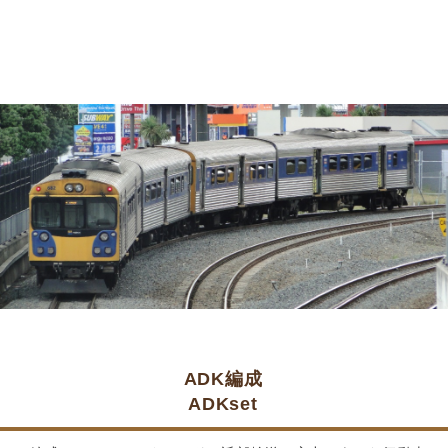
ADK編成
ADKset