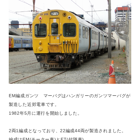
EM編成ガンツ マーバグはハンガリーのガンツマーバグが
製造した近郊電車です。
1982年5月に運行を開始しました。
2両1編成となっており、22編成44両が製造されました。
編成はEM(モーター車)とET(付随車)