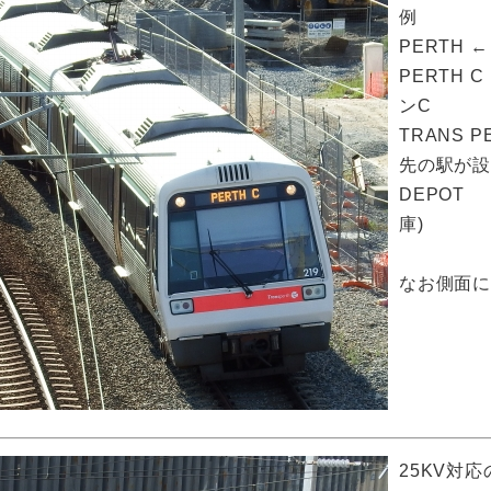
例
PERTH
PERTH
ンC
TRANS
先の駅が設
DEPO
庫)
なお側面
25KV対