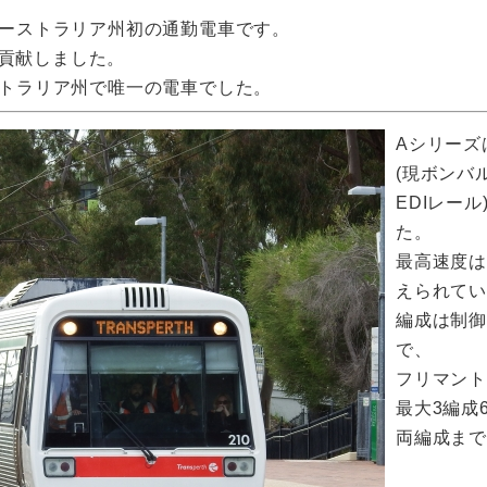
オーストラリア州初の通勤電車です。
貢献しました。
ストラリア州で唯一の電車でした。
Aシリーズは
(現ボンバ
EDIレー
た。
最高速度は
えられて
編成は制御
で、
フリマント
最大3編成
両編成ま