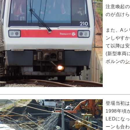
注意喚起
のが点け
また、Aシ
ンしやす
て以降は
(新型車両
ボルンの
登場当初
1998年
LEDにな
ーンも合わ