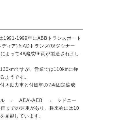
1991-1999年にABBトランスポート
ルディア)とADトランズ(現ダウナー
ル)によって48編成96両が製造されまし
130kmですが、営業では110kmに抑
いるようです。
付き動力車と付随車の2両固定編成
ル ← AEA+AEB → シドニー
6両までの運用があり、将来的には10
でを見越しています。