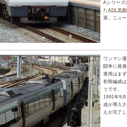
Aシリーズ
た
ADL気
退、ニュ
ワンマン運
闘争に発展
運用はま
初期編成
うです。
1991年9
成が導入さ
えが完了