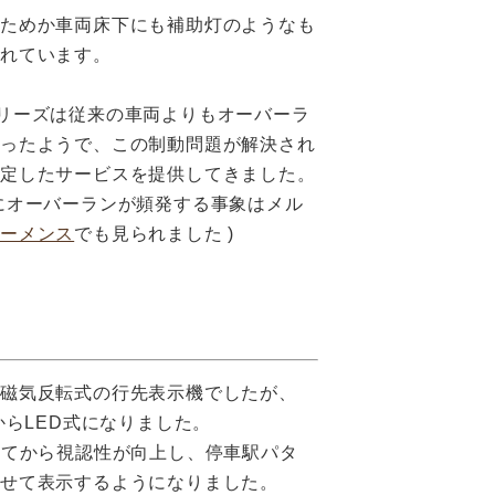
のためか車両床下にも補助灯のようなも
られています。
リーズは従来の車両よりもオーバーラ
かったようで、この制動問題が解決され
安定したサービスを提供してきました。
にオーバーランが頻発する事象はメル
シーメンス
でも見られました )
は磁気反転式の行先表示機でしたが、
頃からLED式になりました。
ってから視認性が向上し、停車駅パタ
せて表示するようになりました。