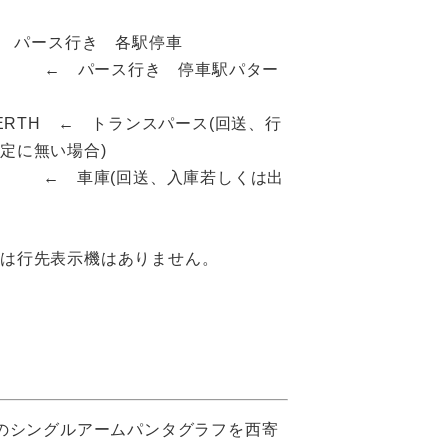
 ← パース行き 各駅停車
 C ← パース行き 停車駅パター
 PERTH ← トランスパース(回送、行
定に無い場合)
T ← 車庫(回送、入庫若しくは出
には行先表示機はありません。
応のシングルアームパンタグラフを西寄