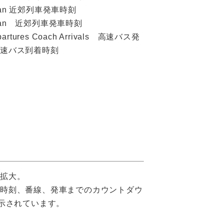
litan 近郊列車発車時刻
litan 近郊列車発車時刻
partures Coach Arrivals 高速バス発
高速バス到着時刻
表拡大。
車時刻、番線、発車までのカウントダウ
表示されています。