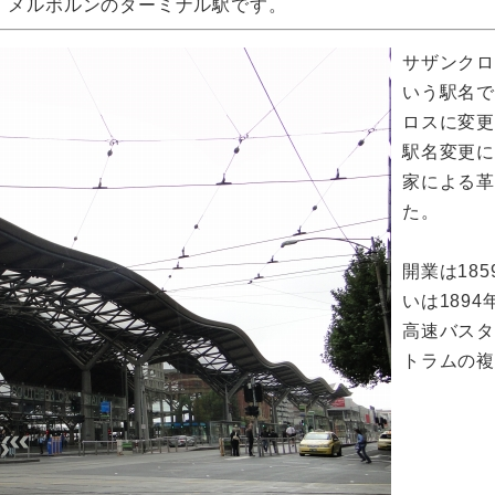
、メルボルンのターミナル駅です。
サザンク
いう駅名で
ロスに変
駅名変更
家による
た。
開業は18
いは189
高速バスタ
トラムの