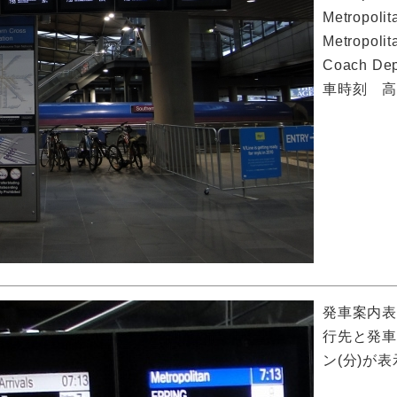
Metropo
Metropo
Coach De
車時刻 
発車案内
行先と発
ン(分)が