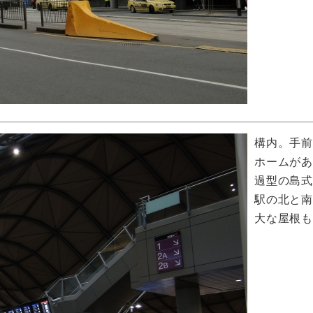
構内。手
ホームが
過型の島
駅の北と
大な屋根