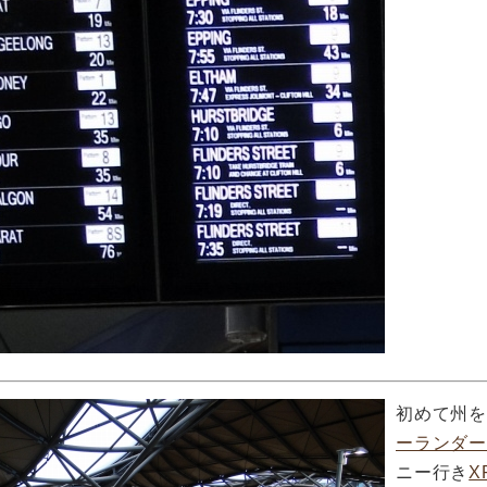
初めて州
ーランダー
ニー行き
X