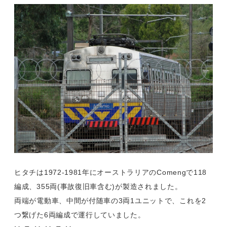
ヒタチは1972-1981年にオーストラリアのComengで118
編成、355両(事故復旧車含む)が製造されました。
両端が電動車、中間が付随車の3両1ユニットで、これを2
つ繋げた6両編成で運行していました。