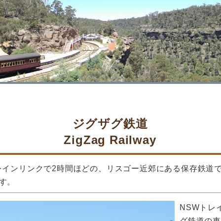
ジグザグ鉄道
ZigZag Railway
レインリンクで2時間ほどの、リスゴー近郊にある保存鉄道
す。
NSWトレ
グ鉄道の