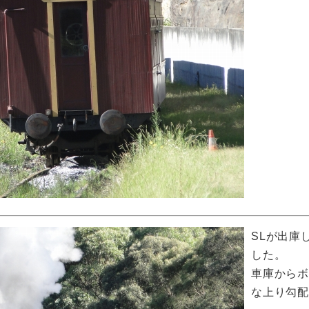
SLが出庫
した。
車庫から
な上り勾配