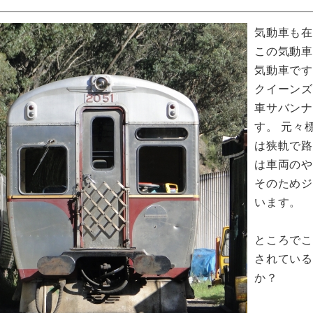
気動車も
この気動車
気動車で
クイーン
車サバン
す。 元々
は狭軌で
は車両のや
そのため
います。
ところでこ
されてい
か？