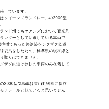
在籍しています。
はクイーンズランドレールの2000型
す。
ズランド州でもケアンズにおいて観光列
ナランダーとして活躍している車両で
標準機であった路線跡をジグザグ鉄道
路線復活をしたため、標準軌の現在線と
り取りはできません。
ジグザグ鉄道は狭軌の車両のみ在籍して
の2000型気動車は東山動物園に保存
るモノレールと似ていると思いません