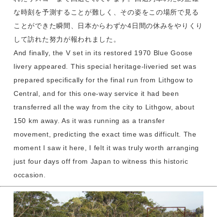
な時刻を予測することが難しく、その姿をこの場所で見る
ことができた瞬間、日本からわずか4日間の休みをやりくり
して訪れた努力が報われました。
And finally, the V set in its restored 1970 Blue Goose
livery appeared. This special heritage-liveried set was
prepared specifically for the final run from Lithgow to
Central, and for this one-way service it had been
transferred all the way from the city to Lithgow, about
150 km away. As it was running as a transfer
movement, predicting the exact time was difficult. The
moment I saw it here, I felt it was truly worth arranging
just four days off from Japan to witness this historic
occasion.