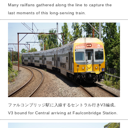
Many railfans gathered along the line to capture the
last moments of this long-serving train.
ファルコンブリッジ駅に入線するセントラル行きV3編成。
V3 bound for Central arriving at Faulconbridge Station.