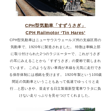
CPH型気動車「すずうさぎ」
CPH Railmotor ‘Tin Hares’
CPH型気動車はニューサウスウェールズ州の支線区用の
気動車で、1920年に製造されました。 特徴は車輌上部
に取り付けられた2つのラジエーターで、これがうさぎ
の耳にみえることから「すずうさぎ」の愛称で親しまれ
ています。 このような古い車両が本線を元気に走行でき
る保存体制には感銘を受けます。 1920年製という100歳
間近の気動車ということもあって低速でゆっくりと走
行…と思いきや、並走する日立製最新型電車ワラタに負
けない走りっぷりを見せつけてくれました。