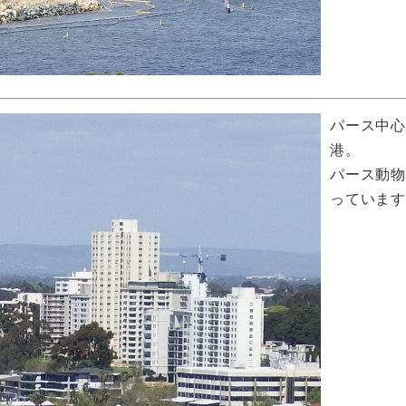
パース中
港。
パース動
っていま