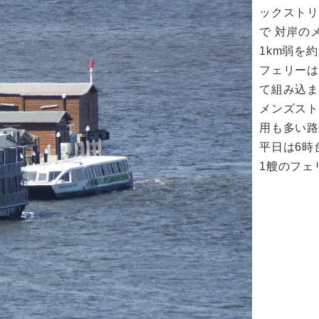
ックストリー
で 対岸のメ
1km弱を
フェリー
て組み込ま
メンズス
用も多い
平日は6時
1艘のフェ