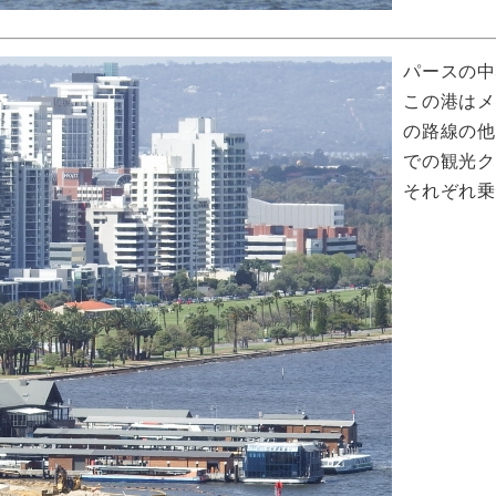
パースの
この港は
の路線の
での観光
それぞれ