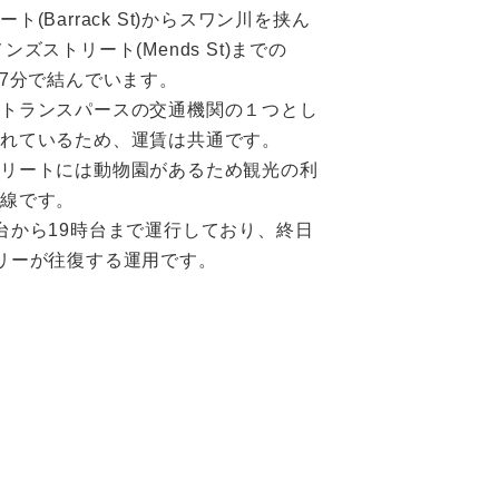
ト(Barrack St)からスワン川を挟ん
ンズストリート(Mends St)までの
約7分で結んでいます。
はトランスパースの交通機関の１つとし
れているため、運賃は共通です。
トリートには動物園があるため観光の利
路線です。
台から19時台まで運行しており、終日
リーが往復する運用です。