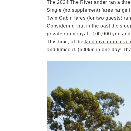
The 2024 The Riverlander ran a thre
Single (no supplement) fares range 
Twin Cabin fares (for two guests) ra
Considering that in the past the sl
private room royal , 100,000 yen and
This time, at the
kind invitation of a f
and filmed it. (600km in one day! Th