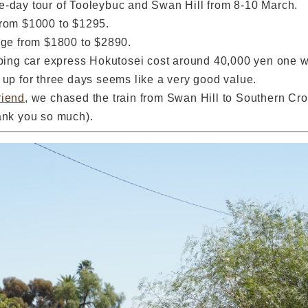
e-day tour of Tooleybuc and Swan Hill from 8-10 March.
from $1000 to $1295.
nge from $1800 to $2890.
eeping car express Hokutosei cost around 40,000 yen one 
 up for three days seems like a very good value.
riend
, we chased the train from Swan Hill to Southern Cros
ank you so much).