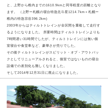
と、上野から稚内までの1610.9kmと同等程度の距離となり
ます。 （上野ー札幌の寝台特急北斗星1214.7km＋札幌ー
稚内の特急宗谷396.2km)
2003年からはティルトトレインが全区間を重複して走行す
るようになりました。 所要時間はティルトトレインよりも
7時間遅い31時間でしたが、ティルトトレインには無い個
室寝台や食堂車など、豪華さが売りでした。
その後ティルトトレインがスピリット・オブ・アウトバッ
クとしてリニューアルされると、個室ではないものの寝台
設備での差別化も難しくなりました。
そして2014年12月31日に廃止になりました。