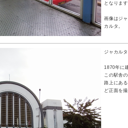
となりま
画像はジ
カルタ。
ジャカル
1870年
この駅舎
路上にある
ど正面を