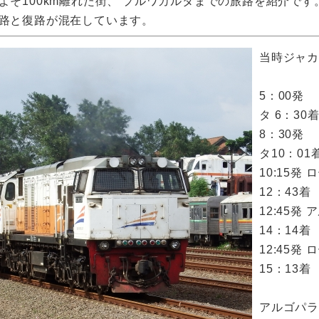
そ100km離れた街、 プルワカルタまでの旅路を紹介です
路と復路が混在しています。
当時ジャ
5：00発
タ 6：30
8：30発
タ10：01
10:15
12：43着
12:45
14：14着
12:45
15：13着
アルゴパ