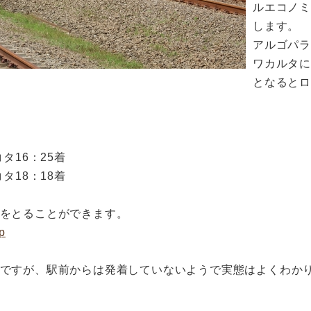
ルエコノミ
します。
アルゴパ
ワカルタに
となると
タ16：25着
タ18：18着
をとることができます。
hp
ですが、駅前からは発着していないようで実態はよくわか