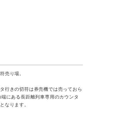
符売り場。
ルタ行きの切符は券売機では売っておら
の端にある長距離列車専用のカウンタ
売となります。