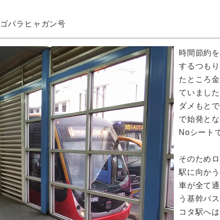
ゴパラヒャガン号
時間節約
するつもり
たところ
ていまし
ダメもと
で始発と
Noシート
そのため
駅に向かう
車が全て
う基幹バ
コタ駅へ