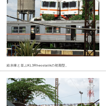
給水棟と並ぶKL3Rheostatikの初期型。