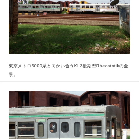
東京メトロ5000系と向かい合うKL3後期型Rheostatikの全
景。