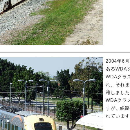
2004年
あるWDA
WDAクラ
れ、それま
縮しまし
WDAクラ
すが、線路
れていま