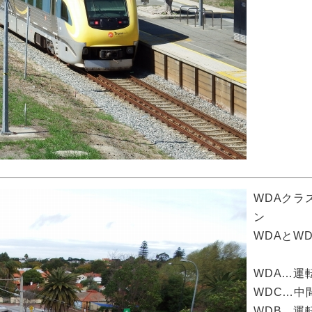
WDAクラ
ン
WDAとW
WDA…運
WDC…中
WDB…運