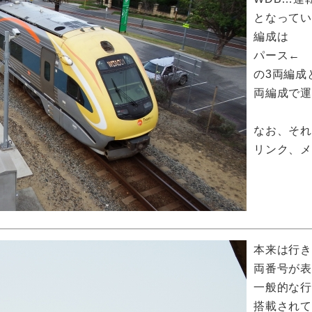
となって
編成は
パース← 
の3両編成
両編成で
なお、そ
リンク、
本来は行
両番号が
一般的な
搭載され