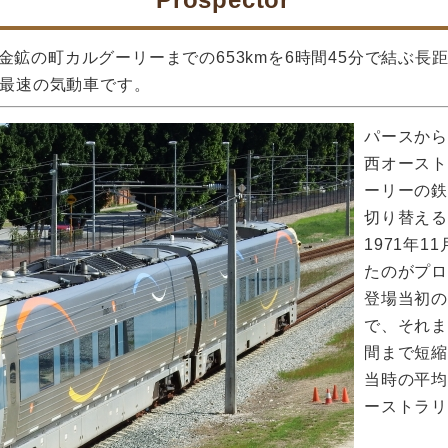
鉱の町カルグーリーまでの653kmを6時間45分で結ぶ長
ア最速の気動車です。
パースか
西オース
ーリーの
切り替え
1971年
たのがプ
登場当初の
で、それま
間まで短縮
当時の平均
ーストラ