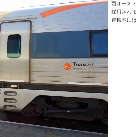
西オース
採用され
運転室に