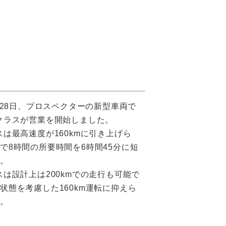
6月28日、プロスペクターの新型車両で
クラスが営業を開始しました。
スは最高速度が160kmに引き上げら
で8時間の所要時間を6時間45分に短
た。
スは設計上は200kmでの走行も可能で
状態を考慮した160km運転に抑えら
す。