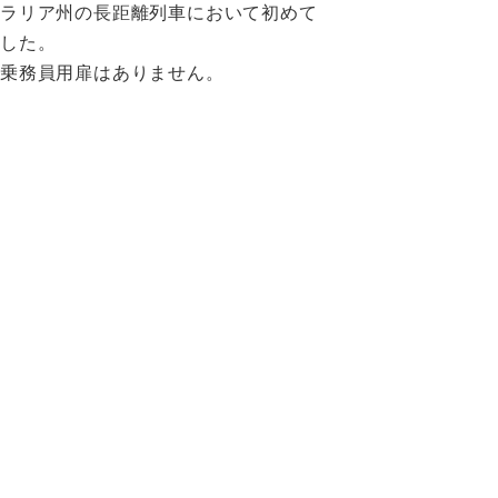
トラリア州の長距離列車において初めて
ました。
は乗務員用扉はありません。