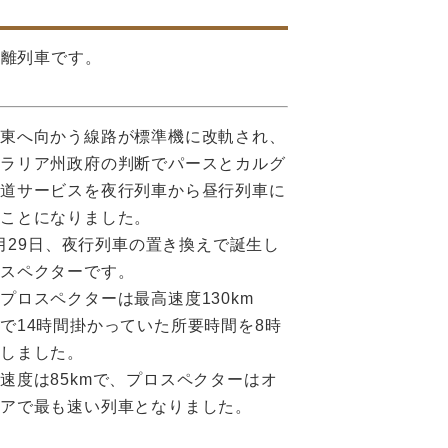
距離列車です。
ら東へ向かう線路が標準機に改軌され、
トラリア州政府の判断でパースとカルグ
鉄道サービスを夜行列車から昼行列車に
ることになりました。
11月29日、夜行列車の置き換えで誕生し
ロスペクターです。
プロスペクターは最高速度130km
で14時間掛かっていた所要時間を8時
しました。
速度は85kmで、プロスペクターはオ
リアで最も速い列車となりました。