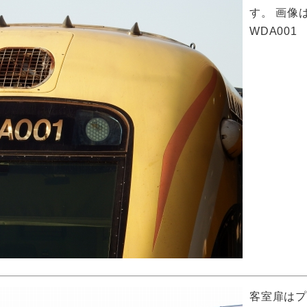
す。 画像
WDA001
客室扉は