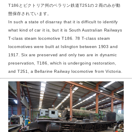
T186とビクトリア州のベラリン鉄道T251の２両のみが動
態保存されています。
In such a state of disarray that it is difficult to identify
what kind of car it is, but it is South Australian Railways
T-class steam locomotive T186. 78 T-class steam
locomotives were built at Islington between 1903 and
1917. Six are preserved and only two are in dynamic
preservation, T186, which is undergoing restoration,
and T251, a Bellarine Railway locomotive from Victoria.