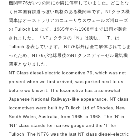
機関車76がいつの間にか隣に停車していました。どことな
く日本国有鉄道っぽい風格のある機関車です。NTクラス機
関車はオーストラリアのニューサウスウェールズ州ローズ
の Tulloch Ltd にて、1965年から1968年まで13両が製造
されました。 「NT」クラスの「N」は狭軌、「T」は
Tulloch を表しています。 NT76以外は全て解体されてしま
ったため、NT76が地球最後のNTクラスディーゼル電気機
関車となりました。
NT Class diesel-electric locomotive 76, which was not
present when we first arrived, was parked next to us
before we knew it. The locomotive has a somewhat
Japanese National Railways-like appearance. NT class
locomotives were built by Tulloch Ltd of Rhodes, New
South Wales, Australia, from 1965 to 1968. The ‘N’ in
‘NT’ class stands for narrow gauge and the ‘T’ for
Tulloch. The NT76 was the last NT class diesel-electric