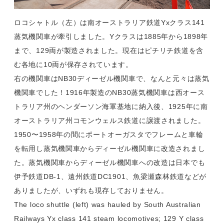
ロコシャトル（左）は南オーストラリア鉄道Yxクラス141
蒸気機関車が牽引しました。Yクラスは1885年から1898年
まで、129両が製造されました。現在はピチリチ鉄道を含
む各地に10両が保存されています。
右の機関車はNB30ディーゼル機関車で、なんと元々は蒸気
機関車でした！1916年製造のNB30蒸気機関車は西オース
トラリア州のヘンダーソン海軍基地に納入後、1925年に南
オーストラリア州コモンウェルス鉄道に譲渡されました。
1950〜1958年の間にポートオーガスタでフレームと車輪
を転用し蒸気機関車からディーゼル機関車に改造されまし
た。蒸気機関車からディーゼル機関車への改造は日本でも
伊予鉄道DB-1、遠州鉄道DC1901、魚梁瀬森林鉄道などが
ありましたが、いずれも現存しておりません。
The loco shuttle (left) was hauled by South Australian
Railways Yx class 141 steam locomotives; 129 Y class