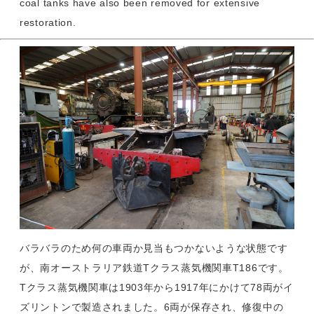
coal tanks have also been removed for extensive
restoration.
バラバラのため何の車両か見当もつかないような状態です
が、南オーストラリア鉄道Tクラス蒸気機関車T186です。
Tクラス蒸気機関車は1903年から1917年にかけて78両がイ
ズリントンで製造されました。6両が保存され、修復中の