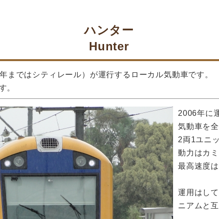
ハンター
Hunter
13年まではシティレール）が運行するローカル気動車です。
す。
2006年に
気動車を全て
2両1ユニ
動力はカミ
最高速度は1
運用はし
ニアムと互