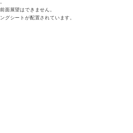
部。
ら前面展望はできません。
ングシートが配置されています。