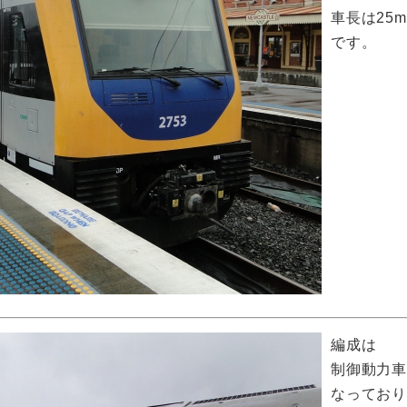
車長は25
です。
編成は
制御動力車
なってお