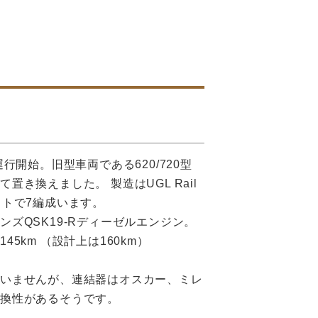
運行開始。旧型車両である620/720型
置き換えました。 製造はUGL Rail
ットで7編成います。
ンズQSK19-Rディーゼルエンジン。
45km （設計上は160km）
ていませんが、連結器はオスカー、ミレ
換性があるそうです。