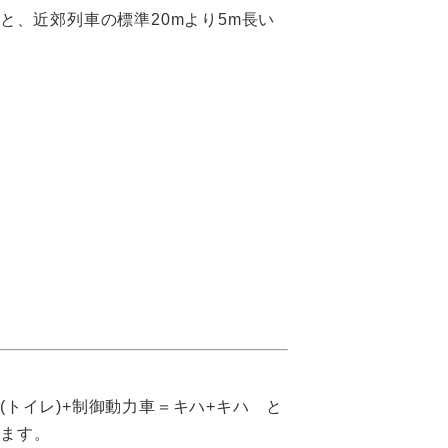
mと、近郊列車の標準20mより5m長い
(トイレ)+制御動力車＝キハ+キハ と
ります。