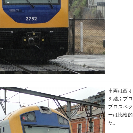
車両は西
を結ぶプ
プロスペク
ーは比較的
た。