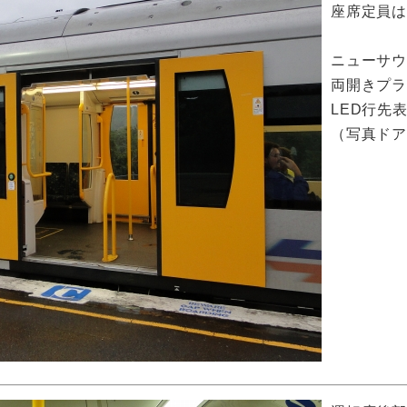
座席定員は6
ニューサ
両開きプ
LED行先
（写真ド