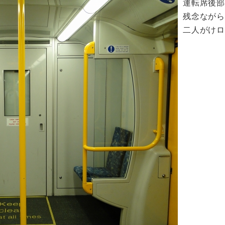
運転席後
残念なが
二人がけロ