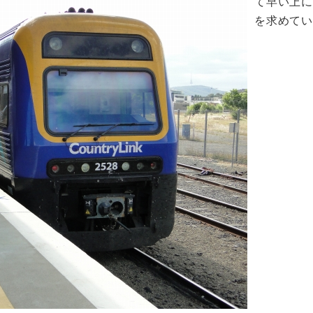
て早い上
を求めて