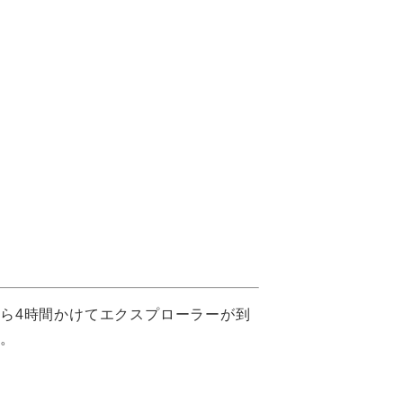
ら4時間かけてエクスプローラーが到
た。