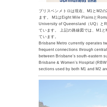
ブリスベンメトロは現在、M1とM2
ます。 M1はEight Mile Pla
University of Queensland（
ています。 上記の路線図では、M1
ています。
Brisbane Metro currently operates t
frequent connections through central
between Brisbane's south-eastern su
Brisbane & Women's Hospital (RBWH)
sections used by both M1 and M2 are 