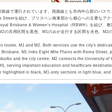
の2路線で運行されています。両路線とも市内中心部のバス
insとRoma Streetを結び、ブリスベン南東部から都心への主要
UQ）とRoyal Brisbane & Women's Hospital（RB
とM2の共用区間を黒色、M1のみが走行する区間を水色、M
wo routes, M1 and M2. Both services use the city's dedic
 Brisbane. M1 links Eight Mile Plains with Roma Street, p
burbs and the city centre. M2 connects the University of
, serving important education and healthcare destinatio
highlighted in black, M1-only sections in light blue, and 